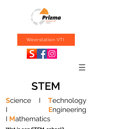
Weerstation VTI
STEM
S
cience I
T
echnology
I
E
ngineering
I
M
athematics